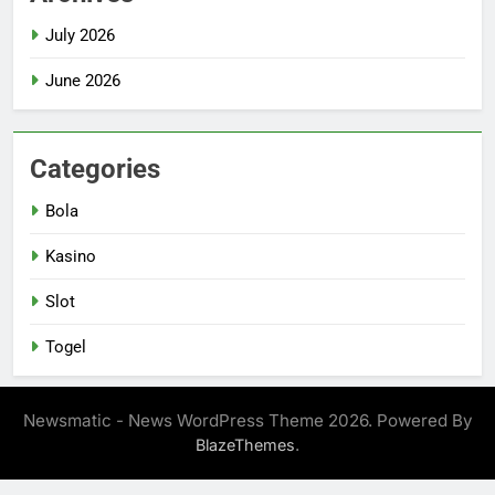
July 2026
June 2026
Categories
Bola
Kasino
Slot
Togel
Newsmatic - News WordPress Theme 2026. Powered By
.
BlazeThemes