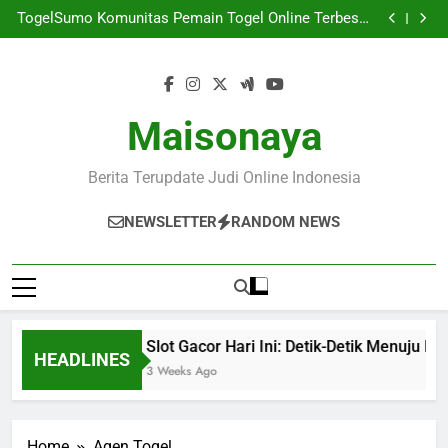
Slot Gacor Hari Ini: Detik-Detik Menuju Maxwin di
Skip
Hero4D
TogelSumo Komunitas Pemain Togel Online Terbesar
to
di Asia
Panduan Cara Bermain di Slot Pragmatic Play untuk
Pemula
Slot Online Gacor Maxwin Terpercaya 2026 Terbaru
content
Slot Gacor Hari Ini: Detik-Detik Menuju Maxwin di
Hero4D
TogelSumo Komunitas Pemain Togel Online Terbesar
di Asia
Panduan Cara Bermain di Slot Pragmatic Play untuk
Maisonaya
Pemula
Slot Online Gacor Maxwin Terpercaya 2026 Terbaru
Berita Terupdate Judi Online Indonesia
NEWSLETTER
RANDOM NEWS
Slot Gacor Hari Ini: Detik-Detik Menuju M
HEADLINES
3 Weeks Ago
Home
Agen Togel