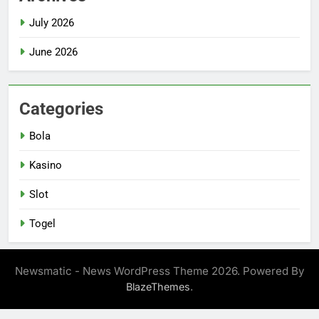
July 2026
June 2026
Categories
Bola
Kasino
Slot
Togel
Newsmatic - News WordPress Theme 2026. Powered By
.
BlazeThemes