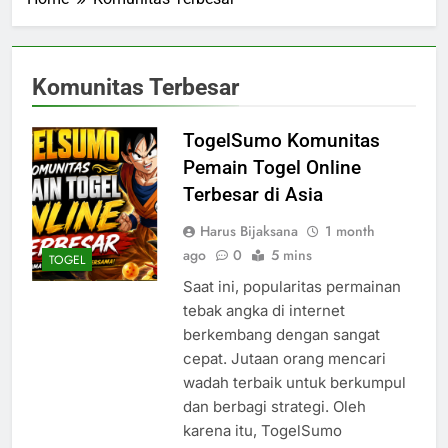
Komunitas Terbesar
TogelSumo Komunitas
Pemain Togel Online
Terbesar di Asia
Harus Bijaksana
1 month
ago
0
5 mins
TOGEL
Saat ini, popularitas permainan
tebak angka di internet
berkembang dengan sangat
cepat. Jutaan orang mencari
wadah terbaik untuk berkumpul
dan berbagi strategi. Oleh
karena itu, TogelSumo