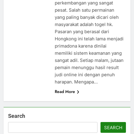
perkembangan yang sangat
pesat. Salah satu permainan
yang paling banyak dicari oleh
masyarakat adalah togel hk.
Pasaran yang berasal dari
Hongkong ini telah lama menjadi
primadona karena dinilai
memiliki sistem keamanan yang
sangat adil. Setiap malam, jutaan
pemain menunggu hasil result
judi online ini dengan penuh
harapan. Mengapa…
Read More
Search
SEARCH