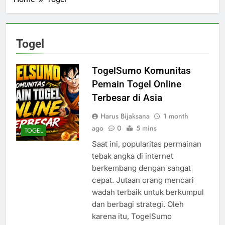
Togel
TogelSumo Komunitas
Pemain Togel Online
Terbesar di Asia
Harus Bijaksana
1 month
ago
0
5 mins
TOGEL
Saat ini, popularitas permainan
tebak angka di internet
berkembang dengan sangat
cepat. Jutaan orang mencari
wadah terbaik untuk berkumpul
dan berbagi strategi. Oleh
karena itu, TogelSumo