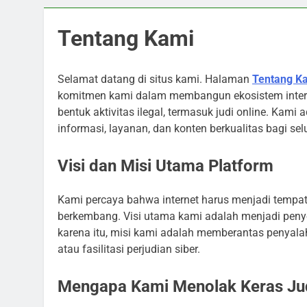
Tentang Kami
Selamat datang di situs kami. Halaman
Tentang K
komitmen kami dalam membangun ekosistem interne
bentuk aktivitas ilegal, termasuk judi online. Kami
informasi, layanan, dan konten berkualitas bagi se
Visi dan Misi Utama Platform
Kami percaya bahwa internet harus menjadi tempa
berkembang. Visi utama kami adalah menjadi peny
karena itu, misi kami adalah memberantas penyala
atau fasilitasi perjudian siber.
Mengapa Kami Menolak Keras Jud