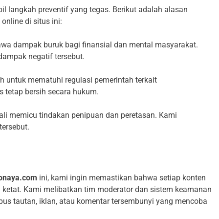
 langkah preventif yang tegas. Berikut adalah alasan
nline di situs ini:
wa dampak buruk bagi finansial dan mental masyarakat.
dampak negatif tersebut.
untuk mematuhi regulasi pemerintah terkait
s tetap bersih secara hukum.
 kali memicu tindakan penipuan dan peretasan. Kami
tersebut.
sonaya.com
ini, kami ingin memastikan bahwa setiap konten
g ketat. Kami melibatkan tim moderator dan sistem keamanan
us tautan, iklan, atau komentar tersembunyi yang mencoba