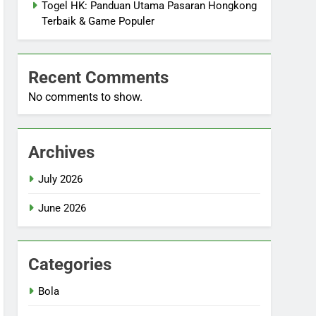
Togel HK: Panduan Utama Pasaran Hongkong
Terbaik & Game Populer
Recent Comments
No comments to show.
Archives
July 2026
June 2026
Categories
Bola