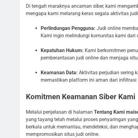
Di tengah maraknya ancaman siber, kami mengambil
mengapa kami melarang keras segala aktivitas judi o
Perlindungan Pengguna:
Judi online memba
Kami ingin melindungi komunitas kami dari 
Kepatuhan Hukum:
Kami berkomitmen penuh 
pemberantasan judi online dan menjaga situ
Keamanan Data:
Aktivitas perjudian sering
memastikan platform ini aman dari infiltrasi 
Komitmen Keamanan Siber Kami
Melalui penjelasan di halaman
Tentang Kami mai
yang tayang telah melalui proses penyaringan yan
berkala untuk memantau, mendeteksi, dan menghap
mempromosikan situs judi online.