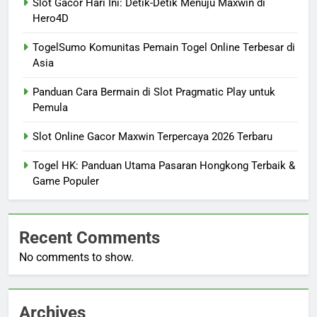
Slot Gacor Hari Ini: Detik-Detik Menuju Maxwin di
Hero4D
TogelSumo Komunitas Pemain Togel Online Terbesar di
Asia
Panduan Cara Bermain di Slot Pragmatic Play untuk
Pemula
Slot Online Gacor Maxwin Terpercaya 2026 Terbaru
Togel HK: Panduan Utama Pasaran Hongkong Terbaik &
Game Populer
Recent Comments
No comments to show.
Archives