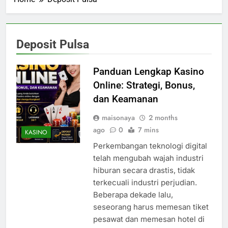
Deposit Pulsa
Panduan Lengkap Kasino
Online: Strategi, Bonus,
dan Keamanan
maisonaya
2 months
ago
0
7 mins
KASINO
Perkembangan teknologi digital
telah mengubah wajah industri
hiburan secara drastis, tidak
terkecuali industri perjudian.
Beberapa dekade lalu,
seseorang harus memesan tiket
pesawat dan memesan hotel di