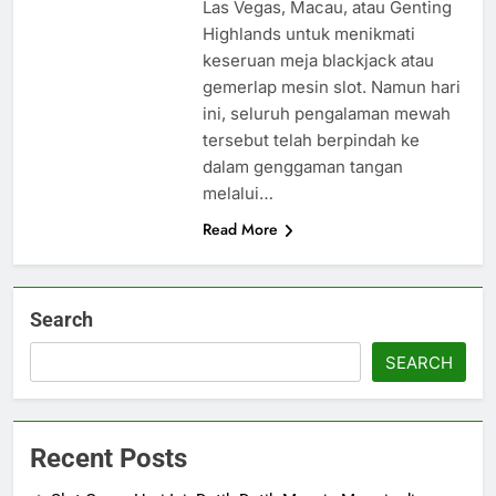
Las Vegas, Macau, atau Genting
Highlands untuk menikmati
keseruan meja blackjack atau
gemerlap mesin slot. Namun hari
ini, seluruh pengalaman mewah
tersebut telah berpindah ke
dalam genggaman tangan
melalui…
Read More
Search
SEARCH
Recent Posts