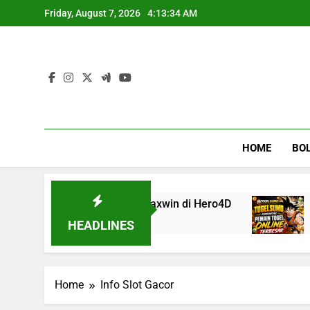
Skip
Friday, August 7, 2026
4:13:34 AM
to
content
HOME
BO
i Ini: Detik-Detik Menuju Maxwin di Hero4D
To
1 M
HEADLINES
Home
Info Slot Gacor