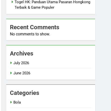
Togel HK: Panduan Utama Pasaran Hongkong
Terbaik & Game Populer
Recent Comments
No comments to show.
Archives
July 2026
June 2026
Categories
Bola