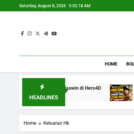
Skip
Saturday, August 8, 2026
5:02:18 AM
to
content
HOME
BO
ri Ini: Detik-Detik Menuju Maxwin di Hero4D
T
1
HEADLINES
Home
Keluaran Hk