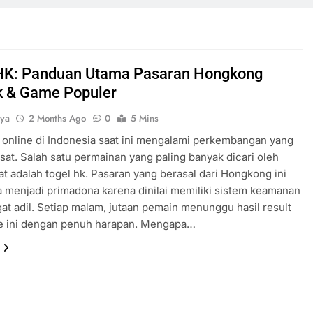
HK: Panduan Utama Pasaran Hongkong
k & Game Populer
ya
2 Months Ago
0
5 Mins
 online di Indonesia saat ini mengalami perkembangan yang
sat. Salah satu permainan yang paling banyak dicari oleh
t adalah togel hk. Pasaran yang berasal dari Hongkong ini
a menjadi primadona karena dinilai memiliki sistem keamanan
at adil. Setiap malam, jutaan pemain menunggu hasil result
ne ini dengan penuh harapan. Mengapa…