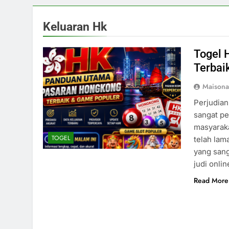
Keluaran Hk
Togel 
Terbai
Maisona
Perjudian
sangat pe
masyaraka
TOGEL
telah lam
yang sang
judi onli
Read More