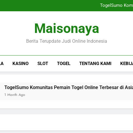
Slot Gacor Ha
TogelSumo Komun
Panduan Cara B
Slot O
Slot Gacor Ha
Maisonaya
TogelSumo Komun
Panduan Cara B
Slot O
Berita Terupdate Judi Online Indonesia
LA
KASINO
SLOT
TOGEL
TENTANG KAMI
KEBIJ
ogelSumo Komunitas Pemain Togel Online Terbesar di Asia
 Month Ago