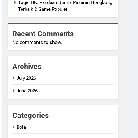
Togel HK: Panduan Utama Pasaran Hongkong
Terbaik & Game Populer
Recent Comments
No comments to show.
Archives
July 2026
June 2026
Categories
Bola