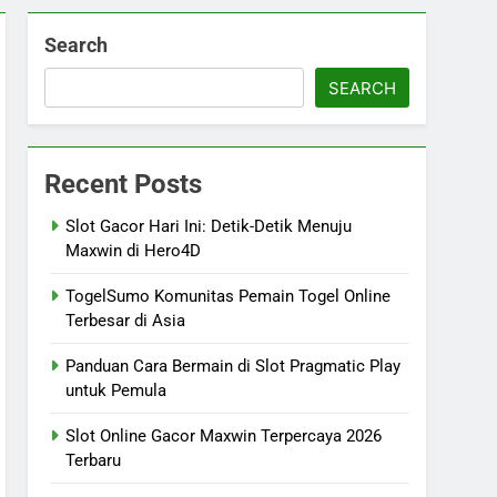
Search
SEARCH
Recent Posts
Slot Gacor Hari Ini: Detik-Detik Menuju
Maxwin di Hero4D
TogelSumo Komunitas Pemain Togel Online
Terbesar di Asia
Panduan Cara Bermain di Slot Pragmatic Play
untuk Pemula
Slot Online Gacor Maxwin Terpercaya 2026
Terbaru