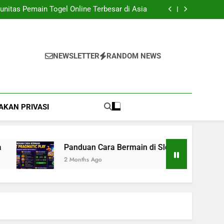
ri Ini: Detik-Detik Menuju Maxwin di Hero4D
itas Pemain Togel Online Terbesar di Asia
ermain di Slot Pragmatic Play untuk Pemula
nline Gacor Maxwin Terpercaya 2026 Terbaru
ri Ini: Detik-Detik Menuju Maxwin di Hero4D
itas Pemain Togel Online Terbesar di Asia
ermain di Slot Pragmatic Play untuk Pemula
NEWSLETTER
RANDOM NEWS
nline Gacor Maxwin Terpercaya 2026 Terbaru
AKAN PRIVASI
Panduan Cara Bermain di Slot Pragmatic Play u
2 Months Ago