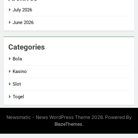
July 2026
June 2026
Categories
Bola
Kasino
Slot
Togel
Newsmatic - News WordPress Theme 2026. Powered By
.
BlazeThemes