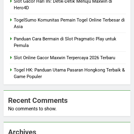
Slot Gacor Hari Ini: Detik-Detik Menuju Maxwin di
Hero4D
TogelSumo Komunitas Pemain Togel Online Terbesar di
Asia
Panduan Cara Bermain di Slot Pragmatic Play untuk
Pemula
Slot Online Gacor Maxwin Terpercaya 2026 Terbaru
Togel HK: Panduan Utama Pasaran Hongkong Terbaik &
Game Populer
Recent Comments
No comments to show.
Archives