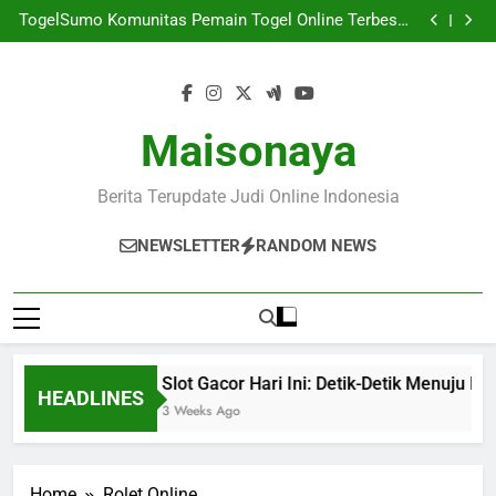
Slot Gacor Hari Ini: Detik-Detik Menuju Maxwin di
Skip
Hero4D
TogelSumo Komunitas Pemain Togel Online Terbesar
to
di Asia
Panduan Cara Bermain di Slot Pragmatic Play untuk
Pemula
Slot Online Gacor Maxwin Terpercaya 2026 Terbaru
content
Slot Gacor Hari Ini: Detik-Detik Menuju Maxwin di
Hero4D
TogelSumo Komunitas Pemain Togel Online Terbesar
di Asia
Panduan Cara Bermain di Slot Pragmatic Play untuk
Maisonaya
Pemula
Slot Online Gacor Maxwin Terpercaya 2026 Terbaru
Berita Terupdate Judi Online Indonesia
NEWSLETTER
RANDOM NEWS
Slot Gacor Hari Ini: Detik-Detik Menuju M
HEADLINES
3 Weeks Ago
Home
Rolet Online