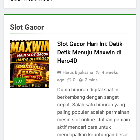
Slot Gacor
Slot Gacor Hari Ini: Detik-
Detik Menuju Maxwin di
Hero4D
Harus Bijaksana
4 weeks
ago
0
7 mins
SLOT
Dunia hiburan digital saat ini
berkembang dengan sangat
cepat. Salah satu hiburan yang
paling populer adalah permainan
mesin slot online. Jutaan pemain
aktif mencari cara untuk
mendapatkan keuntungan besar