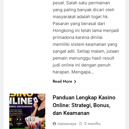
pesat. Salah satu permainan
yang paling banyak dicari oleh
masyarakat adalah togel hk.
Pasaran yang berasal dari
Hongkong ini telah lama menjadi
primadona karena dinilai
memiliki sistem keamanan yang
sangat adil. Setiap malam, jutaan
pemain menunggu hasil result
judi online ini dengan penuh
harapan. Mengapa…
Read More
Panduan Lengkap Kasino
Online: Strategi, Bonus,
dan Keamanan
maisonaya
2 months