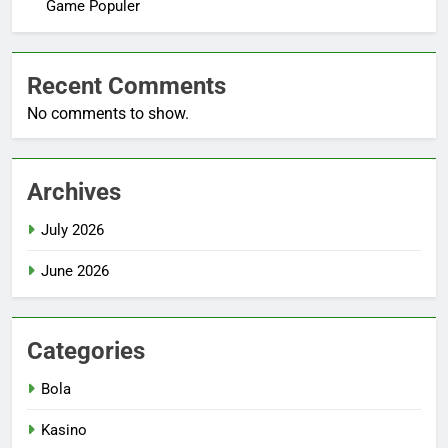
Game Populer
Recent Comments
No comments to show.
Archives
July 2026
June 2026
Categories
Bola
Kasino