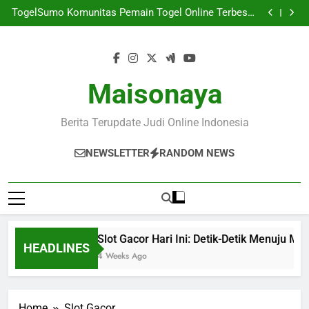
Slot Gacor Hari Ini: Detik-Detik Menuju Maxwin di
Skip
Hero4D
TogelSumo Komunitas Pemain Togel Online Terbesar
to
di Asia
Panduan Cara Bermain di Slot Pragmatic Play untuk
Pemula
Slot Online Gacor Maxwin Terpercaya 2026 Terbaru
content
Slot Gacor Hari Ini: Detik-Detik Menuju Maxwin di
Hero4D
TogelSumo Komunitas Pemain Togel Online Terbesar
di Asia
Panduan Cara Bermain di Slot Pragmatic Play untuk
Maisonaya
Pemula
Slot Online Gacor Maxwin Terpercaya 2026 Terbaru
Berita Terupdate Judi Online Indonesia
NEWSLETTER
RANDOM NEWS
Slot Gacor Hari Ini: Detik-Detik Menuju Ma
HEADLINES
4 Weeks Ago
Home
Slot Gacor