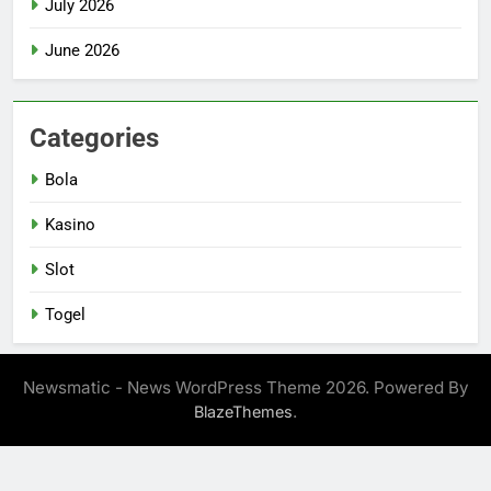
July 2026
June 2026
Categories
Bola
Kasino
Slot
Togel
Newsmatic - News WordPress Theme 2026. Powered By
.
BlazeThemes