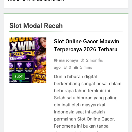
Slot Modal Receh
Slot Online Gacor Maxwin
Terpercaya 2026 Terbaru
maisonaya
2 months
ago
0
5 mins
Dunia hiburan digital
SLOT
berkembang sangat pesat dalam
beberapa tahun terakhir ini.
Salah satu hiburan yang paling
diminati oleh masyarakat
Indonesia saat ini adalah
permainan Slot Online Gacor.
Fenomena ini bukan tanpa