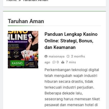
Taruhan Aman
Panduan Lengkap Kasino
Online: Strategi, Bonus,
dan Keamanan
maisonaya
2 months
ago
0
7 mins
KASINO
Perkembangan teknologi digital
telah mengubah wajah industri
hiburan secara drastis, tidak
terkecuali industri perjudian.
Beberapa dekade lalu,
seseorang harus memesan tiket
pesawat dan memesan hotel di